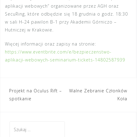
aplikacji webowych” organizowane przez AGH oraz
SecuRing, które odbędzie się 18 grudnia o godz. 18:30
w sali H-24 pawilon B-1 przy Akademii Górniczo –
Hutniczej w Krakowie.
Więcej informacji oraz zapisy na stronie:
https://www.eventbrite.com/e/bezpieczenstwo-
aplikacji-webowych-seminarium-tickets-14802587939
Projekt na Oculus Rift –
Walne Zebranie Członków
N
spotkanie
Koła
a
w
S
i
z