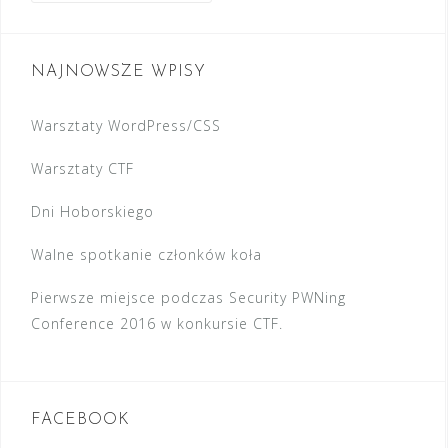
g
u
a
k
c
a
NAJNOWSZE WPISY
j
j
:
Warsztaty WordPress/CSS
a
w
Warsztaty CTF
p
Dni Hoborskiego
i
Walne spotkanie członków koła
s
u
Pierwsze miejsce podczas Security PWNing
Conference 2016 w konkursie CTF.
FACEBOOK