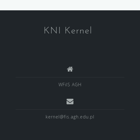
KNI Kernel
WFiIS AGH
kernel@fis.agh.edu.pl