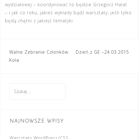
wydziałowej – koordynować to będzie Grzegorz Halat
– i jak co roku, jakieś wykłady bądź warsztaty, jeśli tylko
będą chętni z jakiejś tematyki
Walne Zebranie Członków
Dzień z GE –24.03.2015
N
Koła
a
w
S
i
z
g
u
a
k
c
a
NAJNOWSZE WPISY
j
j
:
Warsztaty WordPress/CSS