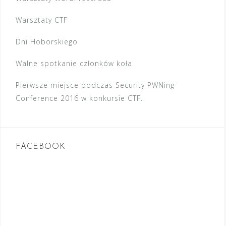
a
w
Warsztaty CTF
p
Dni Hoborskiego
i
Walne spotkanie członków koła
s
u
Pierwsze miejsce podczas Security PWNing
Conference 2016 w konkursie CTF.
FACEBOOK