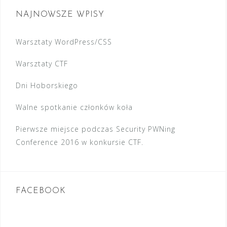
j
a
NAJNOWSZE WPISY
a
j
w
:
Warsztaty WordPress/CSS
p
Warsztaty CTF
i
s
Dni Hoborskiego
u
Walne spotkanie członków koła
Pierwsze miejsce podczas Security PWNing
Conference 2016 w konkursie CTF.
FACEBOOK