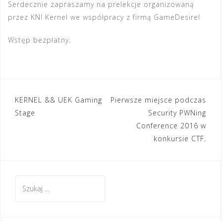
Serdecznie zapraszamy na prelekcje organizowaną
przez KNI Kernel we współpracy z firmą GameDesire!
Wstęp bezpłatny.
KERNEL && UEK Gaming
Pierwsze miejsce podczas
N
Stage
Security PWNing
a
Conference 2016 w
konkursie CTF.
w
i
g
S
a
z
c
u
k